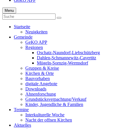
GeKO APP
Menu
Startseite
Neuigkeiten
Gemeinde
GeKO APP
Regionen
Oschatz-Naundorf-Liebschützberg
Dahlen-Schmannewitz-Cavertitz
Mügeln-Sornzig-Wermsdorf
Gruppen & Kreise
Kirchen & Orte
Bauvorhaben
digitale Angebote
Downloads
Ahnenforschung
Grundstücks­verpachtung/Verkauf
Kinder, Jugendliche & Familien
Termine
Interkulturelle Woche
Nacht der offnen Kirchen
Aktuelles