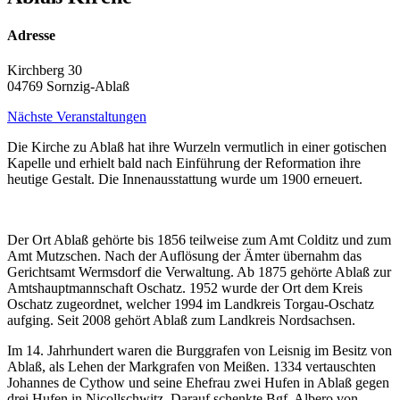
Adresse
Kirchberg 30
04769 Sornzig-Ablaß
Nächste Veranstaltungen
Die Kirche zu Ablaß hat ihre Wurzeln vermutlich in einer gotischen
Kapelle und erhielt bald nach Einführung der Reformation ihre
heutige Gestalt. Die Innenausstattung wurde um 1900 erneuert.
Der Ort Ablaß gehörte bis 1856 teilweise zum Amt Colditz und zum
Amt Mutzschen. Nach der Auflösung der Ämter übernahm das
Gerichtsamt Wermsdorf die Verwaltung. Ab 1875 gehörte Ablaß zur
Amtshauptmannschaft Oschatz. 1952 wurde der Ort dem Kreis
Oschatz zugeordnet, welcher 1994 im Landkreis Torgau-Oschatz
aufging. Seit 2008 gehört Ablaß zum Landkreis Nordsachsen.
Im 14. Jahrhundert waren die Burggrafen von Leisnig im Besitz von
Ablaß, als Lehen der Markgrafen von Meißen. 1334 vertauschten
Johannes de Cythow und seine Ehefrau zwei Hufen in Ablaß gegen
drei Hufen in Nicollschwitz. Darauf schenkte Bgf. Albero von