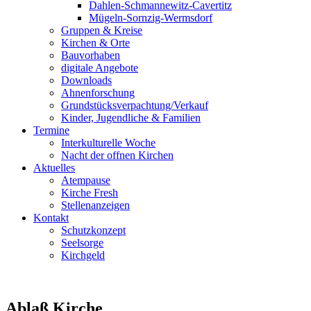
Dahlen-Schmannewitz-Cavertitz
Mügeln-Sornzig-Wermsdorf
Gruppen & Kreise
Kirchen & Orte
Bauvorhaben
digitale Angebote
Downloads
Ahnenforschung
Grundstücks­verpachtung/Verkauf
Kinder, Jugendliche & Familien
Termine
Interkulturelle Woche
Nacht der offnen Kirchen
Aktuelles
Atempause
Kirche Fresh
Stellenanzeigen
Kontakt
Schutzkonzept
Seelsorge
Kirchgeld
Ablaß Kirche