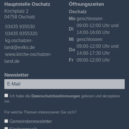
Ev.-
Hauptstelle Oschatz
Öffnungszeiten
Luth.
Kirchplatz 2
Oschatz
Kirchgemeinde
04758 Oschatz
Oschatzer
Mo
geschlossen
Land
09:00-12:00 Uhr und
Telefon:
03435 935530
Di
14:00-16:00 Uhr
Fax:
03435 9355320
Mi
geschlossen
Email:
kg.oschatzer-
09:00-12:00 Uhr und
land@evlks.de
Do
14:00-17:30 Uhr
Internet:
www.kirche-oschatzer-
Fr
09:00-12:00 Uhr
land.de
Newsletter
Ich habe die
Datenschutzbestimmungen
gelesen und akzeptiere
sie.
Für welche Themen interessieren Sie sich?
Gemeindenewsletter