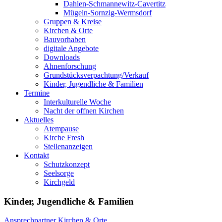
Dahlen-Schmannewitz-Cavertitz
Mügeln-Sornzig-Wermsdorf
Gruppen & Kreise
Kirchen & Orte
Bauvorhaben
digitale Angebote
Downloads
Ahnenforschung
Grundstücks­verpachtung/Verkauf
Kinder, Jugendliche & Familien
Termine
Interkulturelle Woche
Nacht der offnen Kirchen
Aktuelles
Atempause
Kirche Fresh
Stellenanzeigen
Kontakt
Schutzkonzept
Seelsorge
Kirchgeld
Kinder, Jugendliche & Familien
Ansprechpartner
Kirchen & Orte