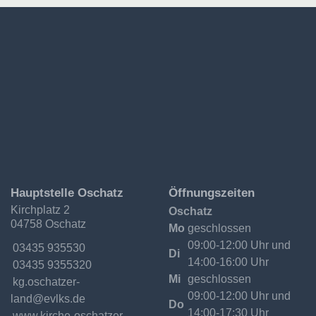
Ev.-
Hauptstelle Oschatz
Öffnungszeiten
Luth.
Kirchplatz 2
Oschatz
Kirchgemeinde
04758 Oschatz
Oschatzer
Mo
geschlossen
Land
09:00-12:00 Uhr und
Telefon:
03435 935530
Di
14:00-16:00 Uhr
Fax:
03435 9355320
Mi
geschlossen
Email:
09:00-12:00 Uhr und
Do
14:00-17:30 Uhr
Internet:
www.kirche-oschatzer-