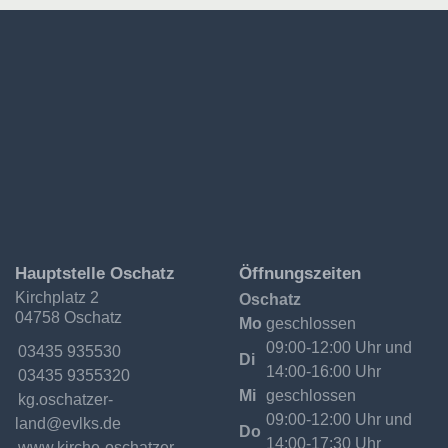
Ev.-
Hauptstelle Oschatz
Öffnungszeiten
Luth.
Kirchplatz 2
Oschatz
Kirchgemeinde
04758 Oschatz
Oschatzer
Mo
geschlossen
Land
09:00-12:00 Uhr und
Telefon:
03435 935530
Di
14:00-16:00 Uhr
Fax:
03435 9355320
Mi
geschlossen
Email:
kg.oschatzer-
09:00-12:00 Uhr und
land@evlks.de
Do
14:00-17:30 Uhr
Internet:
www.kirche-oschatzer-