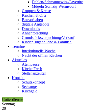
Dahlen-Schmannewitz-Cavertitz
Mügeln-Sornzig-Wermsdorf
Gruppen & Kreise
Kirchen & Orte
Bauvorhaben
digitale Angebote
Downloads
Ahnenforschung
Grundstücks­verpachtung/Verkauf
Kinder, Jugendliche & Familien
Termine
Interkulturelle Woche
Nacht der offnen Kirchen
Aktuelles
Atempause
Kirche Fresh
Stellenanzeigen
Kontakt
Schutzkonzept
Seelsorge
Kirchgeld
Gottesdienste
Sonntag
20