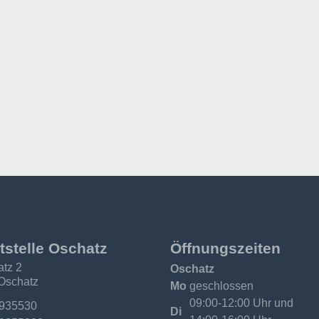
tstelle Oschatz
Öffnungszeiten
atz 2
Oschatz
Oschatz
Mo
geschlossen
09:00-12:00 Uhr und
:
 935530
Di