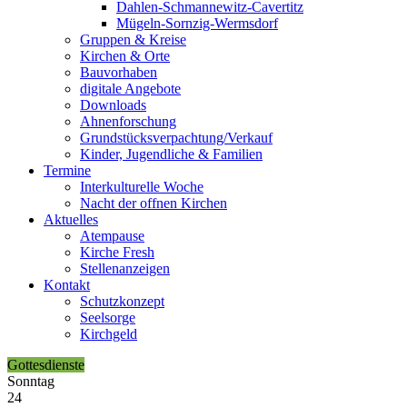
Dahlen-Schmannewitz-Cavertitz
Mügeln-Sornzig-Wermsdorf
Gruppen & Kreise
Kirchen & Orte
Bauvorhaben
digitale Angebote
Downloads
Ahnenforschung
Grundstücks­verpachtung/Verkauf
Kinder, Jugendliche & Familien
Termine
Interkulturelle Woche
Nacht der offnen Kirchen
Aktuelles
Atempause
Kirche Fresh
Stellenanzeigen
Kontakt
Schutzkonzept
Seelsorge
Kirchgeld
Gottesdienste
Sonntag
24