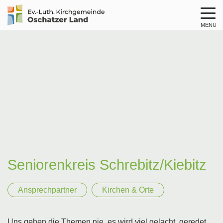
MENU
Logo
Kirche
Oschatzer
Land
Seniorenkreis Schrebitz/­Kiebitz
Ansprechpartner
Kirchen & Orte
Uns gehen die Themen nie, es wird viel gelacht, geredet