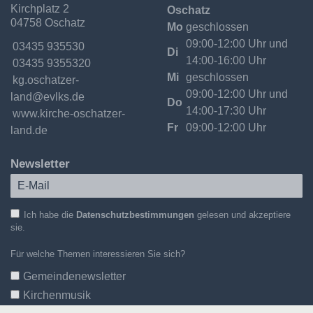
Kirchplatz 2
Oschatz
Kirchgemeinde
04758 Oschatz
Oschatzer
Mo
geschlossen
Land
09:00-12:00 Uhr und
Telefon:
03435 935530
Di
14:00-16:00 Uhr
Fax:
03435 9355320
Mi
geschlossen
Email:
kg.oschatzer-
09:00-12:00 Uhr und
land@evlks.de
Do
14:00-17:30 Uhr
Internet:
www.kirche-oschatzer-
Fr
09:00-12:00 Uhr
land.de
Newsletter
Ich habe die
Datenschutzbestimmungen
gelesen und akzeptiere
sie.
Für welche Themen interessieren Sie sich?
Gemeindenewsletter
Kirchenmusik