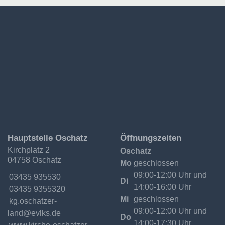
Ev.-
Hauptstelle Oschatz
Öffnungszeiten
Luth.
Kirchplatz 2
Oschatz
Kirchgemeinde
04758 Oschatz
Oschatzer
Mo
geschlossen
Land
09:00-12:00 Uhr und
Telefon:
03435 935530
Di
14:00-16:00 Uhr
Fax:
03435 9355320
Mi
geschlossen
Email:
09:00-12:00 Uhr und
Do
14:00-17:30 Uhr
Internet: