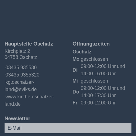
Ev.-
Hauptstelle Oschatz
Öffnungszeiten
Luth.
Kirchplatz 2
Oschatz
Kirchgemeinde
04758 Oschatz
Oschatzer
Mo
geschlossen
Land
09:00-12:00 Uhr und
Telefon:
03435 935530
Di
14:00-16:00 Uhr
Fax:
03435 9355320
Mi
geschlossen
Email:
09:00-12:00 Uhr und
Do
14:00-17:30 Uhr
Internet:
www.kirche-oschatzer-
Fr
09:00-12:00 Uhr
land.de
Newsletter