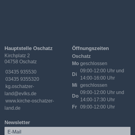
Ev.-
Hauptstelle Oschatz
Öffnungszeiten
Luth.
Kirchplatz 2
Oschatz
Kirchgemeinde
04758 Oschatz
Oschatzer
Mo
geschlossen
Land
09:00-12:00 Uhr und
Telefon:
03435 935530
Di
14:00-16:00 Uhr
Fax:
03435 9355320
Mi
geschlossen
Email:
09:00-12:00 Uhr und
Do
14:00-17:30 Uhr
Internet:
www.kirche-oschatzer-
Fr
09:00-12:00 Uhr
land.de
Newsletter