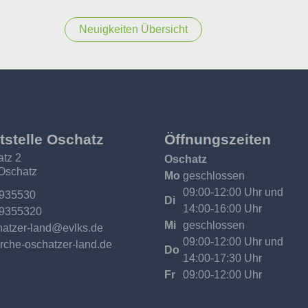
Neuigkeiten Übersicht
tstelle Oschatz
Öffnungszeiten
atz 2
Oschatz
Oschatz
Mo
geschlossen
09:00-12:00 Uhr und
:
 935530
Di
14:00-16:00 Uhr
 9355320
Mi
geschlossen
hatzer-land@evlks.de
09:00-12:00 Uhr und
:
rche-oschatzer-land.de
Do
14:00-17:30 Uhr
Fr
09:00-12:00 Uhr