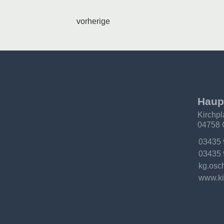
vorherige
Haup
Kirchpl
04758 
Telefon
03435
Fax:
03435
Email:
kg.osc
Internet
www.ki