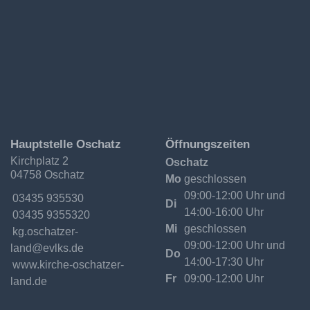
Ev.-
Hauptstelle Oschatz
Öffnungszeiten
Luth.
Kirchplatz 2
Oschatz
Kirchgemeinde
04758 Oschatz
Oschatzer
Mo
geschlossen
Land
09:00-12:00 Uhr und
Telefon:
03435 935530
Di
14:00-16:00 Uhr
Fax:
03435 9355320
Mi
geschlossen
Email:
09:00-12:00 Uhr und
Do
14:00-17:30 Uhr
Internet:
www.kirche-oschatzer-
Fr
09:00-12:00 Uhr
land.de