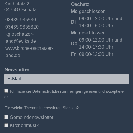
Kirchplatz 2
Oschatz
Kirchgemeinde
04758 Oschatz
Oschatzer
Mo
geschlossen
Land
09:00-12:00 Uhr und
Telefon:
03435 935530
Di
14:00-16:00 Uhr
Fax:
03435 9355320
Mi
geschlossen
Email:
09:00-12:00 Uhr und
Do
14:00-17:30 Uhr
Internet:
www.kirche-oschatzer-
Fr
09:00-12:00 Uhr
land.de
Newsletter
Ich habe die
Datenschutzbestimmungen
gelesen und akzeptiere
sie.
Für welche Themen interessieren Sie sich?
Gemeindenewsletter
Kirchenmusik