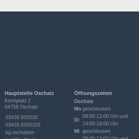
Ev.-
Hauptstelle Oschatz
Öffnungszeiten
Luth.
Kirchplatz 2
Oschatz
Kirchgemeinde
04758 Oschatz
Oschatzer
Mo
geschlossen
Land
09:00-12:00 Uhr und
Telefon:
03435 935530
Di
14:00-16:00 Uhr
Fax:
03435 9355320
Mi
geschlossen
Email:
kg.oschatzer-
09:00-12:00 Uhr und