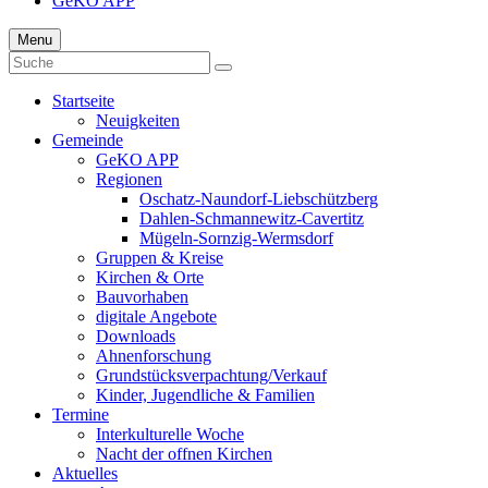
GeKO APP
Menu
Startseite
Neuigkeiten
Gemeinde
GeKO APP
Regionen
Oschatz-Naundorf-Liebschützberg
Dahlen-Schmannewitz-Cavertitz
Mügeln-Sornzig-Wermsdorf
Gruppen & Kreise
Kirchen & Orte
Bauvorhaben
digitale Angebote
Downloads
Ahnenforschung
Grundstücks­verpachtung/Verkauf
Kinder, Jugendliche & Familien
Termine
Interkulturelle Woche
Nacht der offnen Kirchen
Aktuelles