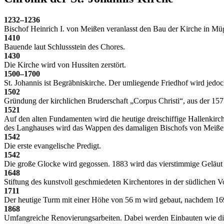
1232–1236
Bischof Heinrich I. von Meißen veranlasst den Bau der Kirche in Mü
1410
Bauende laut Schlussstein des Chores.
1430
Die Kirche wird von Hussiten zerstört.
1500–1700
St. Johannis ist Begräbniskirche. Der umliegende Friedhof wird jedo
1502
Gründung der kirchlichen Bruderschaft „Corpus Christi“, aus der 1571
1521
Auf den alten Fundamenten wird die heutige dreischiffige Hallenkirche
des Langhauses wird das Wappen des damaligen Bischofs von Meißen
1542
Die erste evangelische Predigt.
1542
Die große Glocke wird gegossen. 1883 wird das vierstimmige Geläut
1648
Stiftung des kunstvoll geschmiedeten Kirchentores in der südlichen Vo
1711
Der heutige Turm mit einer Höhe von 56 m wird gebaut, nachdem 1693
1868
Umfangreiche Renovierungsarbeiten. Dabei werden Einbauten wie die