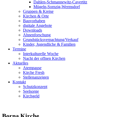
Dahlen-Schmannewitz-Cavertitz
Mügeln-Sornzig-Wermsdorf
Gruppen & Kreise
Kirchen & Orte
Bauvorhaben
digitale Angebote
Downloads
Ahnenforschung
Grundstücks­verpachtung/Verkauf
Kinder, Jugendliche & Familien
Termine
Interkulturelle Woche
Nacht der offnen Kirchen
Aktuelles
Atempause
Kirche Fresh
Stellenanzeigen
Kontakt
Schutzkonzept
Seelsorge
Kirchgeld
Borna Kirche