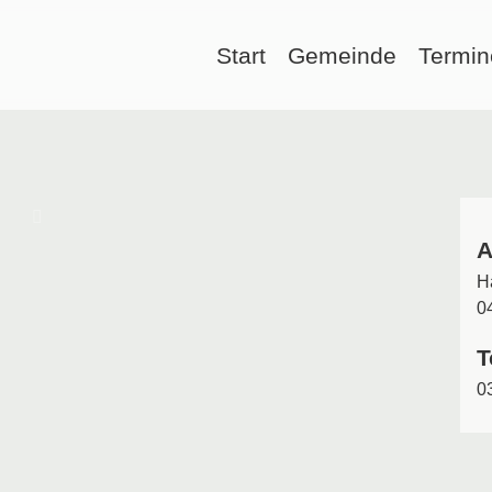
Start
Gemeinde
Termin
A
H
0
T
0