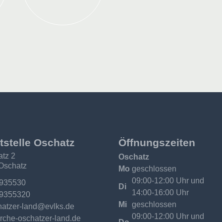
tstelle Oschatz
Öffnungszeiten
atz 2
Oschatz
Oschatz
Mo
geschlossen
09:00-12:00 Uhr und
:
 935530
Di
14:00-16:00 Uhr
 9355320
Mi
geschlossen
09:00-12:00 Uhr und
:
rche-oschatzer-land.de