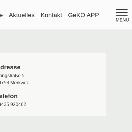
e
Aktuelles
Kontakt
GeKO APP
MENU
dresse
angstraße 5
4758 Merkwitz
elefon
3435 920462