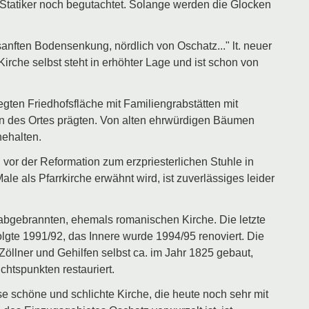
tatiker noch begutachtet. Solange werden die Glocken
 sanften Bodensenkung, nördlich von Oschatz..." lt. neuer
irche selbst steht in erhöhter Lage und ist schon von
gten Friedhofsfläche mit Familiengrabstätten mit
en des Ortes prägten. Von alten ehrwürdigen Bäumen
nehalten.
 vor der Reformation zum erzpriesterlichen Stuhle in
e als Pfarrkirche erwähnt wird, ist zuverlässiges leider
bgebrannten, ehemals romanischen Kirche. Die letzte
lgte 1991/92, das Innere wurde 1994/95 renoviert. Die
öllner und Gehilfen selbst ca. im Jahr 1825 gebaut,
htspunkten restauriert.
e schöne und schlichte Kirche, die heute noch sehr mit