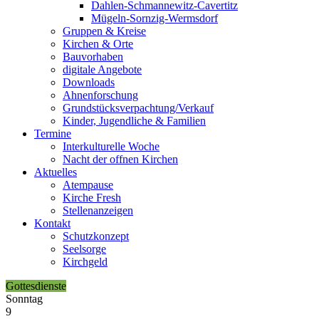
Dahlen-Schmannewitz-Cavertitz
Mügeln-Sornzig-Wermsdorf
Gruppen & Kreise
Kirchen & Orte
Bauvorhaben
digitale Angebote
Downloads
Ahnenforschung
Grundstücks­verpachtung/Verkauf
Kinder, Jugendliche & Familien
Termine
Interkulturelle Woche
Nacht der offnen Kirchen
Aktuelles
Atempause
Kirche Fresh
Stellenanzeigen
Kontakt
Schutzkonzept
Seelsorge
Kirchgeld
Gottesdienste
Sonntag
9