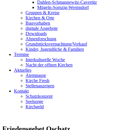
Dahlen-Schmannewitz-Cavertitz
Mügeln-Sornzig-Wermsdorf
Gruppen & Kreise
Kirchen & Orte
Bauvorhaben
digitale Angebote
Downloads
Ahnenforschung
Grundstücks­verpachtung/Verkauf
Kinder, Jugendliche & Familien
Termine
Interkulturelle Woche
Nacht der offnen Kirchen
Aktuelles
Atempause
Kirche Fresh
Stellenanzeigen
Kontakt
Schutzkonzept
Seelsorge
Kirchgeld
Friedensgebet Oschatz