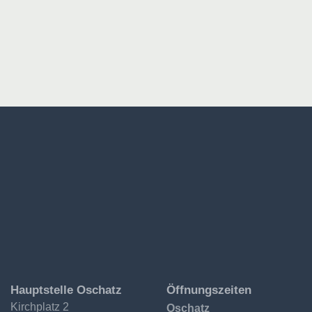
Ev.-
Hauptstelle Oschatz
Öffnungszeiten
Luth.
Kirchplatz 2
Oschatz
Kirchgemeinde