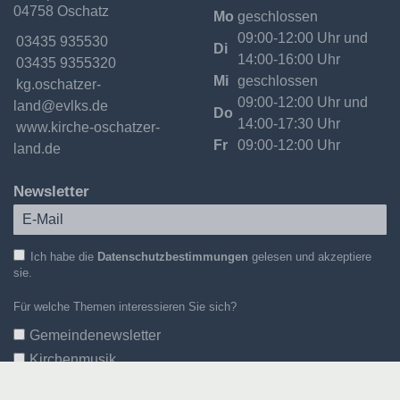
04758 Oschatz
Oschatzer
Mo
geschlossen
Land
09:00-12:00 Uhr und
Telefon:
03435 935530
Di
14:00-16:00 Uhr
Fax:
03435 9355320
Mi
geschlossen
Email:
09:00-12:00 Uhr und
Do
14:00-17:30 Uhr
Internet:
www.kirche-oschatzer-
Fr
09:00-12:00 Uhr
land.de
Newsletter
Ich habe die
Datenschutzbestimmungen
gelesen und akzeptiere
sie.
Für welche Themen interessieren Sie sich?
Gemeindenewsletter
Kirchenmusik