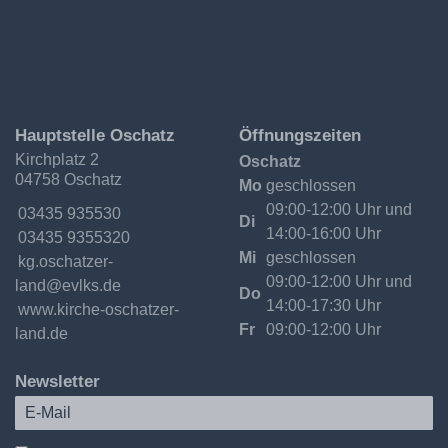
Ev.-
Hauptstelle Oschatz
Öffnungszeiten
Luth.
Kirchplatz 2
Oschatz
Kirchgemeinde
04758 Oschatz
Oschatzer
Mo
geschlossen
Land
09:00-12:00 Uhr und
Telefon:
03435 935530
Di
14:00-16:00 Uhr
Fax:
03435 9355320
Mi
geschlossen
Email:
kg.oschatzer-
09:00-12:00 Uhr und
land@evlks.de
Do
14:00-17:30 Uhr
Internet:
www.kirche-oschatzer-
Fr
09:00-12:00 Uhr
land.de
Newsletter