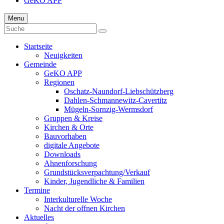
GeKO APP
Menu
Startseite
Neuigkeiten
Gemeinde
GeKO APP
Regionen
Oschatz-Naundorf-Liebschützberg
Dahlen-Schmannewitz-Cavertitz
Mügeln-Sornzig-Wermsdorf
Gruppen & Kreise
Kirchen & Orte
Bauvorhaben
digitale Angebote
Downloads
Ahnenforschung
Grundstücks­verpachtung/Verkauf
Kinder, Jugendliche & Familien
Termine
Interkulturelle Woche
Nacht der offnen Kirchen
Aktuelles