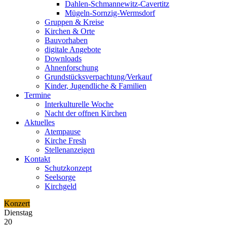
Dahlen-Schmannewitz-Cavertitz
Mügeln-Sornzig-Wermsdorf
Gruppen & Kreise
Kirchen & Orte
Bauvorhaben
digitale Angebote
Downloads
Ahnenforschung
Grundstücks­verpachtung/Verkauf
Kinder, Jugendliche & Familien
Termine
Interkulturelle Woche
Nacht der offnen Kirchen
Aktuelles
Atempause
Kirche Fresh
Stellenanzeigen
Kontakt
Schutzkonzept
Seelsorge
Kirchgeld
Konzert
Dienstag
20