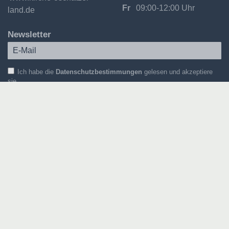
Fr
09:00-12:00 Uhr
land.de
Newsletter
Ich habe die
Datenschutzbestimmungen
gelesen und akzeptiere
sie.
Für welche Themen interessieren Sie sich?
Gemeindenewsletter
Kirchenmusik
Kontakt
Impressum
Datenschutz
Downloads
Newsletter-Abo
Login