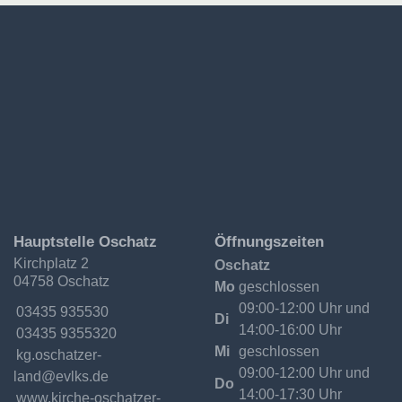
Ev.-
Hauptstelle Oschatz
Öffnungszeiten
Luth.
Kirchplatz 2
Oschatz
Kirchgemeinde
04758 Oschatz
Oschatzer
Mo
geschlossen
Land
09:00-12:00 Uhr und
Telefon:
03435 935530
Di
14:00-16:00 Uhr
Fax:
03435 9355320
Mi
geschlossen
Email:
09:00-12:00 Uhr und
Do
14:00-17:30 Uhr
Internet:
www.kirche-oschatzer-