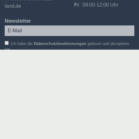
Fr
09:00-12:00 Uhr
land.de
Newsletter
Ich habe die
Datenschutzbestimmungen
gelesen und akzeptiere
sie.
Für welche Themen interessieren Sie sich?
Gemeindenewsletter
Kirchenmusik
Kontakt
Impressum
Datenschutz
Downloads
Newsletter-Abo
Login