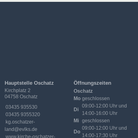
Ev.-
Hauptstelle Oschatz
Öffnungszeiten
Luth.
Kirchplatz 2
Oschatz
Kirchgemeinde
04758 Oschatz
Oschatzer
Mo
geschlossen
Land
09:00-12:00 Uhr und
Telefon:
03435 935530
Di
14:00-16:00 Uhr
Fax:
03435 9355320
Mi
geschlossen
Email:
kg.oschatzer-
09:00-12:00 Uhr und
land@evlks.de
Do
14:00-17:30 Uhr
Internet:
www.kirche-oschatzer-