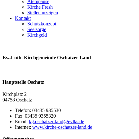
Atempause
Kirche Fresh
Stellenanzeigen
Kontakt
Schutzkonzept
Seelsorge
Kirchgeld
Ev.-Luth. Kirchgemeinde Oschatzer Land
Hauptstelle Oschatz
Kirchplatz 2
04758 Oschatz
Telefon:
03435 935530
Fax:
03435 9355320
Email:
kg.oschatzer-land@evlks.de
Internet:
www.kirche-oschatzer-land.de