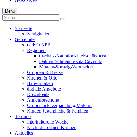
GeKO APP
Menu
Startseite
Neuigkeiten
Gemeinde
GeKO APP
Regionen
Oschatz-Naundorf-Liebschützberg
Dahlen-Schmannewitz-Cavertitz
Mügeln-Sornzig-Wermsdorf
Gruppen & Kreise
Kirchen & Orte
Bauvorhaben
digitale Angebote
Downloads
Ahnenforschung
Grundstücks­verpachtung/Verkauf
Kinder, Jugendliche & Familien
Termine
Interkulturelle Woche
Nacht der offnen Kirchen
Aktuelles