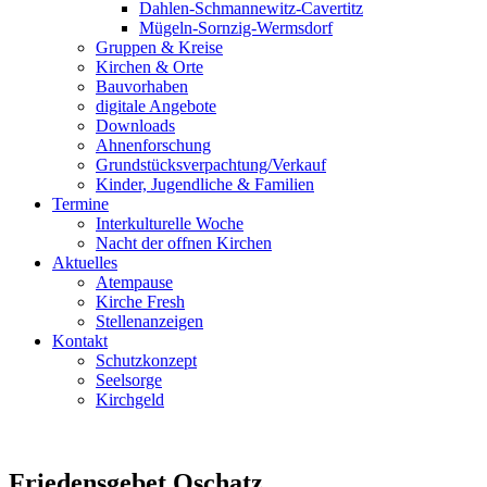
Dahlen-Schmannewitz-Cavertitz
Mügeln-Sornzig-Wermsdorf
Gruppen & Kreise
Kirchen & Orte
Bauvorhaben
digitale Angebote
Downloads
Ahnenforschung
Grundstücks­verpachtung/Verkauf
Kinder, Jugendliche & Familien
Termine
Interkulturelle Woche
Nacht der offnen Kirchen
Aktuelles
Atempause
Kirche Fresh
Stellenanzeigen
Kontakt
Schutzkonzept
Seelsorge
Kirchgeld
Friedensgebet Oschatz