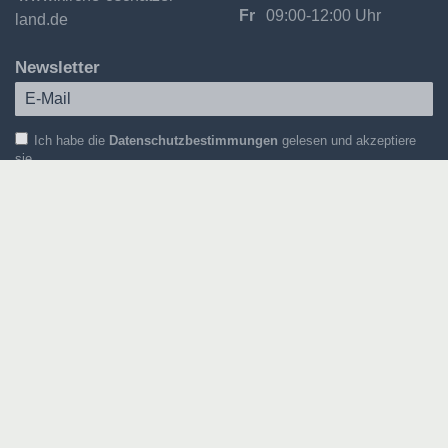
Fr
09:00-12:00 Uhr
land.de
Newsletter
Ich habe die
Datenschutzbestimmungen
gelesen und akzeptiere
sie.
Für welche Themen interessieren Sie sich?
Gemeindenewsletter
Kirchenmusik
Kontakt
Impressum
Datenschutz
Downloads
Newsletter-Abo
Login