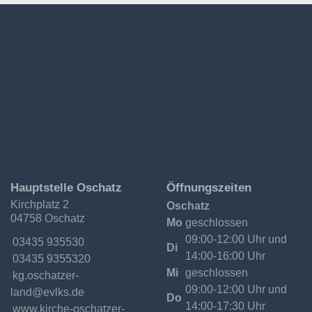
Ev.-
Hauptstelle Oschatz
Öffnungszeiten
Luth.
Kirchplatz 2
Oschatz
Kirchgemeinde
04758 Oschatz
Oschatzer
Mo
geschlossen
Land
09:00-12:00 Uhr und
Telefon:
03435 935530
Di
14:00-16:00 Uhr
Fax:
03435 9355320
Mi
geschlossen
Email:
kg.oschatzer-
09:00-12:00 Uhr und
land@evlks.de
Do
14:00-17:30 Uhr
Internet:
www.kirche-oschatzer-