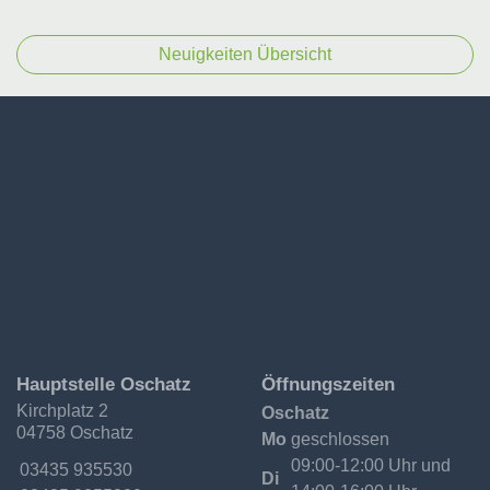
Neuigkeiten Übersicht
Ev.-
Hauptstelle Oschatz
Öffnungszeiten
Luth.
Kirchplatz 2
Oschatz
Kirchgemeinde
04758 Oschatz
Oschatzer
Mo
geschlossen
Land
09:00-12:00 Uhr und
Telefon:
03435 935530
Di