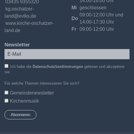
14:00-16:00 Uhr
Fax:
03435 9355320
Mi
geschlossen
Email:
kg.oschatzer-
09:00-12:00 Uhr und
land@evlks.de
Do
14:00-17:30 Uhr
Internet:
www.kirche-oschatzer-
Fr
09:00-12:00 Uhr
land.de
Newsletter
Ich habe die
Datenschutzbestimmungen
gelesen und akzeptiere
sie.
Für welche Themen interessieren Sie sich?
Gemeindenewsletter
Kirchenmusik