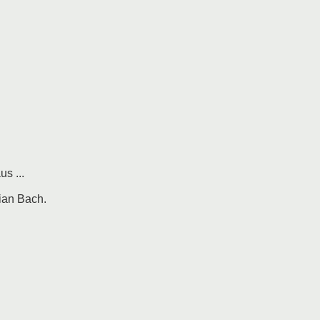
s ...
ian Bach.