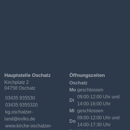
Ev.-
Hauptstelle Oschatz
Öffnungszeiten
Luth.
Kirchplatz 2
Oschatz
Kirchgemeinde
04758 Oschatz
Oschatzer
Mo
geschlossen
Land
09:00-12:00 Uhr und
Telefon:
03435 935530
Di
14:00-16:00 Uhr
Fax:
03435 9355320
Mi
geschlossen
Email:
09:00-12:00 Uhr und
Do
14:00-17:30 Uhr
Internet:
www.kirche-oschatzer-