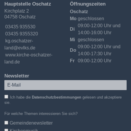
Ev.-
Hauptstelle Oschatz
Öffnungszeiten
Luth.
Kirchplatz 2
Oschatz
Kirchgemeinde
04758 Oschatz
Oschatzer
Mo
geschlossen
Land
09:00-12:00 Uhr und
Telefon:
03435 935530
Di
14:00-16:00 Uhr
Fax:
03435 9355320
Mi
geschlossen
Email:
09:00-12:00 Uhr und
Do
14:00-17:30 Uhr
Internet:
www.kirche-oschatzer-
Fr
09:00-12:00 Uhr
land.de
Newsletter
Ich habe die
Datenschutzbestimmungen
gelesen und akzeptiere
sie.
Für welche Themen interessieren Sie sich?
Gemeindenewsletter
Kirchenmusik