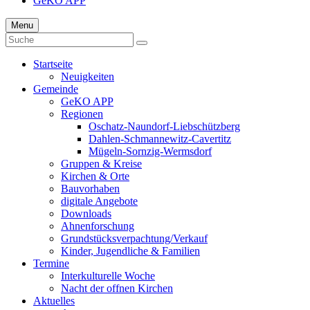
GeKO APP
Menu
Startseite
Neuigkeiten
Gemeinde
GeKO APP
Regionen
Oschatz-Naundorf-Liebschützberg
Dahlen-Schmannewitz-Cavertitz
Mügeln-Sornzig-Wermsdorf
Gruppen & Kreise
Kirchen & Orte
Bauvorhaben
digitale Angebote
Downloads
Ahnenforschung
Grundstücks­verpachtung/Verkauf
Kinder, Jugendliche & Familien
Termine
Interkulturelle Woche
Nacht der offnen Kirchen
Aktuelles