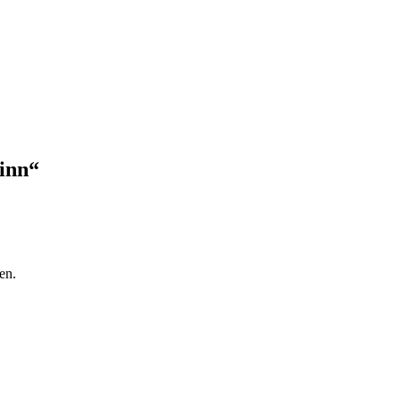
inn“
en.