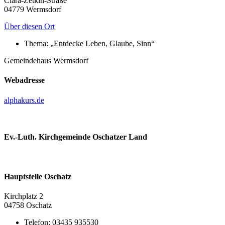
Clara-Zetkin-Straße
04779 Wermsdorf
Über diesen Ort
Thema:
„Entdecke Leben, Glaube, Sinn“
Gemeindehaus Wermsdorf
Webadresse
alphakurs.de
Ev.-Luth. Kirchgemeinde Oschatzer Land
Hauptstelle Oschatz
Kirchplatz 2
04758 Oschatz
Telefon:
03435 935530