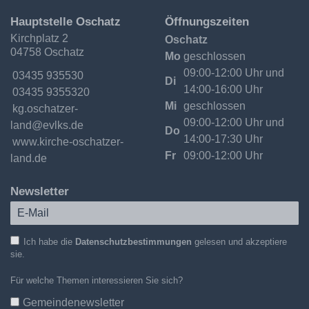
Ev.-
Hauptstelle Oschatz
Öffnungszeiten
Luth.
Kirchplatz 2
Oschatz
Kirchgemeinde
04758 Oschatz
Oschatzer
Mo
geschlossen
Land
09:00-12:00 Uhr und
Telefon:
03435 935530
Di
14:00-16:00 Uhr
Fax:
03435 9355320
Mi
geschlossen
Email:
09:00-12:00 Uhr und
Do
14:00-17:30 Uhr
Internet:
www.kirche-oschatzer-
Fr
09:00-12:00 Uhr
land.de
Newsletter
Ich habe die
Datenschutzbestimmungen
gelesen und akzeptiere
sie.
Für welche Themen interessieren Sie sich?
Gemeindenewsletter